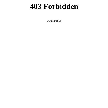
6人生就是博
新闻中心
品牌特色
招贤纳士
企业管治